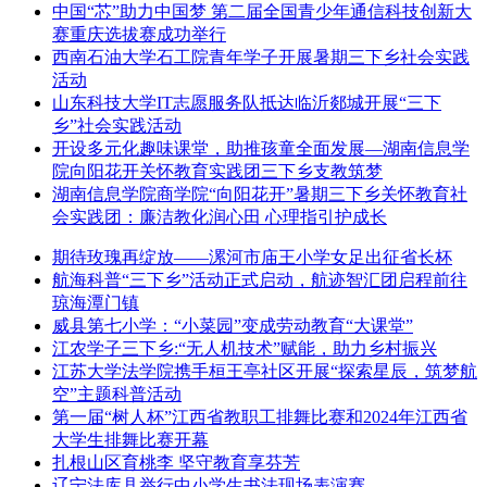
中国“芯”助力中国梦 第二届全国青少年通信科技创新大
赛重庆选拔赛成功举行
西南石油大学石工院青年学子开展暑期三下乡社会实践
活动
山东科技大学IT志愿服务队抵达临沂郯城开展“三下
乡”社会实践活动
开设多元化趣味课堂，助推孩童全面发展—湖南信息学
院向阳花开关怀教育实践团三下乡支教筑梦
湖南信息学院商学院“向阳花开”暑期三下乡关怀教育社
会实践团：廉洁教化润心田 心理指引护成长
期待玫瑰再绽放——漯河市庙王小学女足出征省长杯
航海科普“三下乡”活动正式启动，航迹智汇团启程前往
琼海潭门镇
威县第七小学：“小菜园”变成劳动教育“大课堂”
江农学子三下乡:“无人机技术”赋能，助力乡村振兴
江苏大学法学院携手桓王亭社区开展“探索星辰，筑梦航
空”主题科普活动
第一届“树人杯”江西省教职工排舞比赛和2024年江西省
大学生排舞比赛开幕
扎根山区育桃李 坚守教育享芬芳
辽宁法库县举行中小学生书法现场表演赛