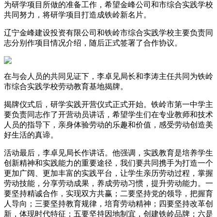
为研学项目所做的准备工作，希望金峰公司和市综合实践学校
共同努力，将研学项目打造成铁岭新名片。
辽宁金峰建设投资有限公司和铁岭市综合实践学校主要负责同
志分别作项目情况介绍，随后正式签署了合作协议。
在与会人员的共同见证下，李卓见局长和李涛主任共同为铁岭
市综合实践学校劳动教育基地揭牌。
揭牌仪式后，研学实践开营仪式正式开始。铁岭市第一中学主
要负责同志作了开营动员讲话，希望学生们在专业教师和技术
人员的指导下，亲身体验劳动的乐趣和价值，感受劳动创造美
好生活的真谛。
活动最后，李卓见局长作讲话。他强调，实践教育是培养学生
创新精神和实践能力的重要途径，我们要共同携手为打造一个
更加广阔、更加丰富的实践平台，让学生亲历劳动过程，掌握
劳动技能，分享劳动成果，养成劳动习惯，提升劳动能力。一
要坚持精诚合作，实现双方共赢；二要坚持党的领导，把握育
人导向；三要坚持教育规律，培育劳动精神；四要坚持改革创
新，体现时代特征；五要坚持因地制宜，创建铁岭品牌；六是