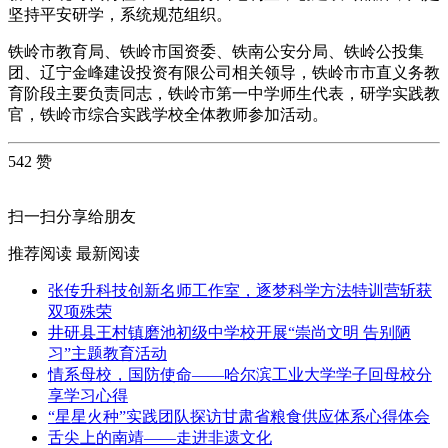
坚持平安研学，系统规范组织。
铁岭市教育局、铁岭市国资委、铁南公安分局、铁岭公投集
团、辽宁金峰建设投资有限公司相关领导，铁岭市市直义务教
育阶段主要负责同志，铁岭市第一中学师生代表，研学实践教
官，铁岭市综合实践学校全体教师参加活动。
542 赞
扫一扫分享给朋友
推荐阅读
最新阅读
张传升科技创新名师工作室，逐梦科学方法特训营斩获
双项殊荣
井研县王村镇磨池初级中学校开展“崇尚文明 告别陋
习”主题教育活动
情系母校，国防使命——哈尔滨工业大学学子回母校分
享学习心得
“星星火种”实践团队探访甘肃省粮食供应体系心得体会
舌尖上的南靖——走进非遗文化