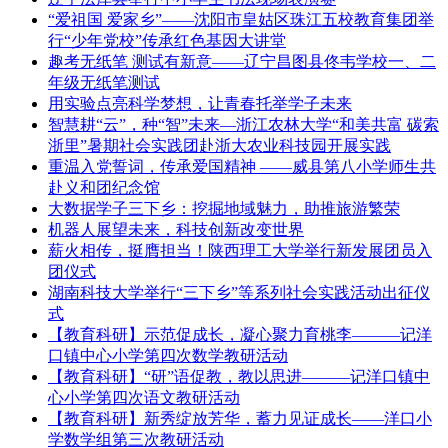
“爱祖国 爱家乡”——沈阳市皇姑区珠江五校教育集团举
行“少年党校”传承红色基因大讲堂
趣考无纸笔 测试有新意——辽宁昌图县佟韦学校一、二
年级无纸笔测试
用实验点亮科学梦想，让青春托举学子未来
智慧耕“云”，种“智”未来—浙江农林大学“和美共富 碳索
浙里”暑期社会实践团赴浙大农业科技园开展实践
重温入党誓词，传承爱国精神 ——威县第八小学师生共
赴义和团纪念馆
大数据学子三下乡：挖掘地域魅力，助推旅游繁荣
机器人展望未来，科技创新改变世界
薪火相传，挺膺担当！陕西理工大学举行新发展团员入
团仪式
湖南科技大学举行“三下乡”等系列社会实践活动出征仪
式
【教育科研】示范促成长，凝心聚力育桃李———记洋
口镇中心小学第四次数学教研活动
【教育科研】“研”语促教，教以思进———记洋口镇中
心小学第四次语文教研活动
【教育科研】新秀绽放芳华，蓄力见证成长——洋口小
学数学组第三次教研活动