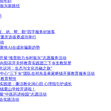
俗年韵
振兴新路径
手
宣、劝、帮、勤”四字服务好旅客
赛重庆选拔赛成功举行
动
聚焦AI合成诈骗新趋势
开展“推普助力乡村振兴”志愿服务活动
向阳花开关怀教育实践团三下乡支教筑梦
大运河：生态与文化共融之旅”
中心“三下乡”团队在祁东县蒋家桥镇开展教育服务活动
之教育帮扶
实践团：廉洁教化润心田 心理指引护成长
镇栗山学校开讲啦！
展“中医药进校园”志愿活动
社会实践活动