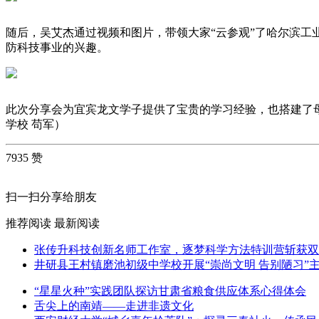
随后，吴艾杰通过视频和图片，带领大家“云参观”了哈尔滨
防科技事业的兴趣。
此次分享会为宜宾龙文学子提供了宝贵的学习经验，也搭建了
学校 苟军）
7935 赞
扫一扫分享给朋友
推荐阅读
最新阅读
张传升科技创新名师工作室，逐梦科学方法特训营斩获双
井研县王村镇磨池初级中学校开展“崇尚文明 告别陋习”
“星星火种”实践团队探访甘肃省粮食供应体系心得体会
舌尖上的南靖——走进非遗文化