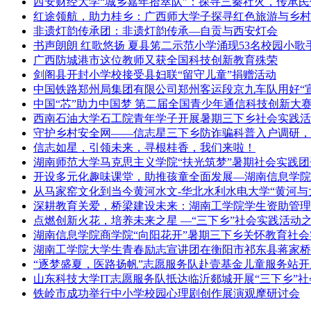
西安财经大学“城乡嘉年拾萃队”：探寻三秦社火，传承民
红途领航，助力桂乡：广西师大学子探寻红色旅游与乡村
非遗灯韵传承团：非遗灯韵传承—自贡与西安灯会
书声朗朗 红歌悠扬 夏县笫二示范小学涌现53名校园小歌
广西防城港市这位教师又获全国科技创新教育殊荣
剑阁县开封小学校接受县妇联“留守儿童”捐赠活动
中国铁路郑州局集团有限公司郑州客运段京九车队用好“
中国“芯”助力中国梦 第二届全国青少年通信科技创新大
西南石油大学石工院青年学子开展暑期三下乡社会实践活
守护乡村安全网——信志星三下乡防诈骗科普入户调研，
信志如星，引领未来，寻根桂香，我们来啦！
湖南师范大学马克思主义学院“扶光筑梦”暑期社会实践团
开设多元化趣味课堂，助推孩童全面发展—湖南信息学院
从马家窑文化到当今黄河水文-华北水利水电大学“黄河与
深耕教育关爱，桥梁建设未来：湖南工学院学生资助管理
点燃创新火花，培养未来之星 —“三下乡”社会实践活动
湖南信息学院商学院“向阳花开”暑期三下乡关怀教育社会
湖南工学院大学生青春励志宣讲团在衡阳市祁东县蒋家桥
“逐梦盛夏，医路扬帆”志愿服务队赴壹基金儿童服务站开
山东科技大学IT志愿服务队抵达临沂郯城开展“三下乡”
铁岭市成功举行中小学校园心理剧创作展演观摩研讨会