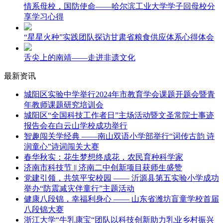
情系母校，国防使命——哈尔滨工业大学学子回母校分
享学习心得
“星星火种”实践团队探访甘肃省粮食供应体系心得体会
舌尖上的南靖——走进非遗文化
最新资讯
城阳区实验中学举行2024年市教育学会课题开题会暨青
年教师课题研究培训会
城阳区“全国科技工作者日”主场活动暨文圣常院士事迹
报告会在白云山学校成功举行
智趣闯关学经典 ——南山双语小学部举行“词传古韵 诗
润童心”诗词闯关大赛
春华秋实：花生梦想终成花，农民育种科学家
济南市科技节 || 济南二中创新项目获师生盛赞
党建引领，共筑平安校园 —— 沂源县第五实验小学成功
举办“防震减灾伴童行”主题活动
健康八段锦，幸福利身心 —— 山东省潍坊盲童学校首届
八段锦大赛
浙江大学“牛乳康宝“团队以科技创新助力乳业乡村振兴