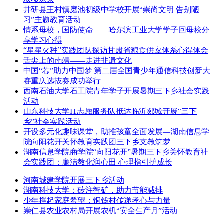
井研县王村镇磨池初级中学校开展“崇尚文明 告别陋
习”主题教育活动
情系母校，国防使命——哈尔滨工业大学学子回母校分
享学习心得
“星星火种”实践团队探访甘肃省粮食供应体系心得体会
舌尖上的南靖——走进非遗文化
中国“芯”助力中国梦 第二届全国青少年通信科技创新大
赛重庆选拔赛成功举行
西南石油大学石工院青年学子开展暑期三下乡社会实践
活动
山东科技大学IT志愿服务队抵达临沂郯城开展“三下
乡”社会实践活动
开设多元化趣味课堂，助推孩童全面发展—湖南信息学
院向阳花开关怀教育实践团三下乡支教筑梦
湖南信息学院商学院“向阳花开”暑期三下乡关怀教育社
会实践团：廉洁教化润心田 心理指引护成长
河南城建学院开展三下乡活动
湖南科技大学：砖注智矿，助力节能减排
少年撑起家庭希望：铜钱村传递孝心与力量
崇仁县农业农村局开展农机“安全生产月”活动