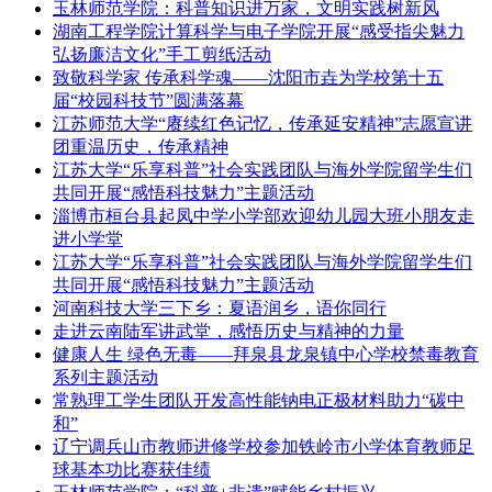
玉林师范学院：科普知识进万家，文明实践树新风
湖南工程学院计算科学与电子学院开展“感受指尖魅力
弘扬廉洁文化”手工剪纸活动
致敬科学家 传承科学魂——沈阳市垚为学校第十五
届“校园科技节”圆满落幕
江苏师范大学“赓续红色记忆，传承延安精神”志愿宣讲
团重温历史，传承精神
江苏大学“乐享科普”社会实践团队与海外学院留学生们
共同开展“感悟科技魅力”主题活动
淄博市桓台县起凤中学小学部欢迎幼儿园大班小朋友走
进小学堂
江苏大学“乐享科普”社会实践团队与海外学院留学生们
共同开展“感悟科技魅力”主题活动
河南科技大学三下乡：夏语润乡，语你同行
走进云南陆军讲武堂，感悟历史与精神的力量
健康人生 绿色无毒——拜泉县龙泉镇中心学校禁毒教育
系列主题活动
常熟理工学生团队开发高性能钠电正极材料助力“碳中
和”
辽宁调兵山市教师进修学校参加铁岭市小学体育教师足
球基本功比赛获佳绩