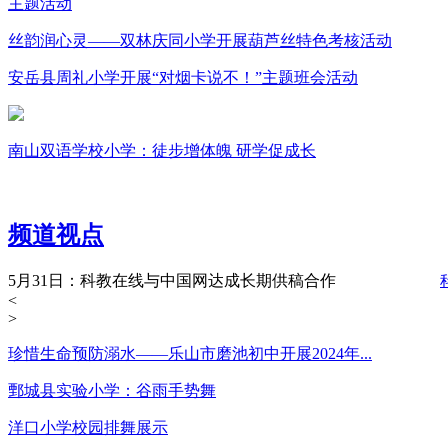
主题活动
丝韵润心灵——双林庆同小学开展葫芦丝特色考核活动
安岳县周礼小学开展“对烟卡说不！”主题班会活动
南山双语学校小学：徒步增体魄 研学促成长
频道视点
5月31日：科教在线与中国网达成长期供稿合作
<
>
珍惜生命预防溺水——乐山市磨池初中开展2024年...
鄄城县实验小学：谷雨手势舞
洋口小学校园排舞展示