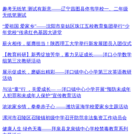
趣考无纸笔 测试有新意——辽宁昌图县佟韦学校一、二年级
无纸笔测试
“爱祖国 爱家乡”——沈阳市皇姑区珠江五校教育集团举行“少
年党校”传承红色基因大讲堂
薪火相传，挺膺担当！陕西理工大学举行新发展团员入团仪式
【教育科研】新秀绽放芳华，蓄力见证成长——洋口小学数学
组第三次教研活动
展示促成长，磨砺出精彩——洋口镇中心小学第三次英语教研
活动
与法“童”行 ，关爱成长— —洋口镇中心小学开展“预防未成年
人犯罪和未成年人保护”宣传教育活动
浓浓家乡情，拳拳赤子心 ——潍坊蓝海学校爱家乡主题活动
漯河市召陵区召陵镇初级中学召开防范非法集资工作动员会
健康人生 绿色无毒——拜泉县龙泉镇中心学校禁毒教育系列