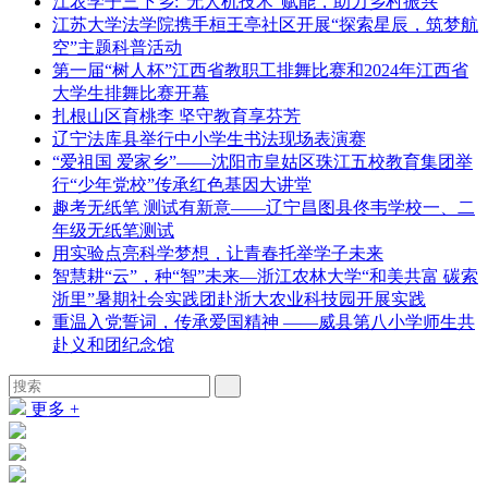
江农学子三下乡:“无人机技术”赋能，助力乡村振兴
江苏大学法学院携手桓王亭社区开展“探索星辰，筑梦航
空”主题科普活动
第一届“树人杯”江西省教职工排舞比赛和2024年江西省
大学生排舞比赛开幕
扎根山区育桃李 坚守教育享芬芳
辽宁法库县举行中小学生书法现场表演赛
“爱祖国 爱家乡”——沈阳市皇姑区珠江五校教育集团举
行“少年党校”传承红色基因大讲堂
趣考无纸笔 测试有新意——辽宁昌图县佟韦学校一、二
年级无纸笔测试
用实验点亮科学梦想，让青春托举学子未来
智慧耕“云”，种“智”未来—浙江农林大学“和美共富 碳索
浙里”暑期社会实践团赴浙大农业科技园开展实践
重温入党誓词，传承爱国精神 ——威县第八小学师生共
赴义和团纪念馆
更多 +