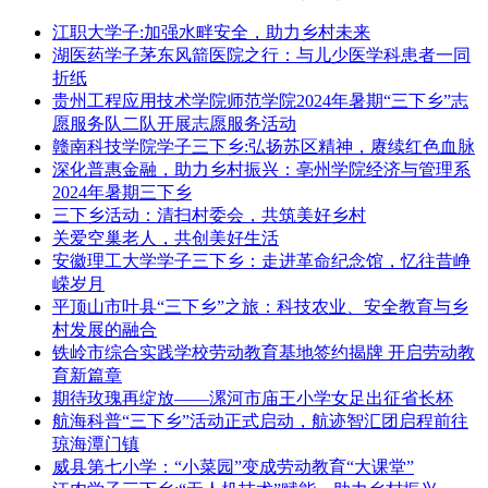
江职大学子:加强水畔安全，助力乡村未来
湖医药学子茅东风箭医院之行：与儿少医学科患者一同
折纸
贵州工程应用技术学院师范学院2024年暑期“三下乡”志
愿服务队二队开展志愿服务活动
赣南科技学院学子三下乡:弘扬苏区精神，赓续红色血脉
深化普惠金融，助力乡村振兴：亳州学院经济与管理系
2024年暑期三下乡
三下乡活动：清扫村委会，共筑美好乡村
关爱空巢老人，共创美好生活
安徽理工大学学子三下乡：走进革命纪念馆，忆往昔峥
嵘岁月
平顶山市叶县“三下乡”之旅：科技农业、安全教育与乡
村发展的融合
铁岭市综合实践学校劳动教育基地签约揭牌 开启劳动教
育新篇章
期待玫瑰再绽放——漯河市庙王小学女足出征省长杯
航海科普“三下乡”活动正式启动，航迹智汇团启程前往
琼海潭门镇
威县第七小学：“小菜园”变成劳动教育“大课堂”