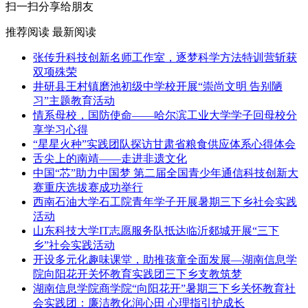
扫一扫分享给朋友
推荐阅读
最新阅读
张传升科技创新名师工作室，逐梦科学方法特训营斩获
双项殊荣
井研县王村镇磨池初级中学校开展“崇尚文明 告别陋
习”主题教育活动
情系母校，国防使命——哈尔滨工业大学学子回母校分
享学习心得
“星星火种”实践团队探访甘肃省粮食供应体系心得体会
舌尖上的南靖——走进非遗文化
中国“芯”助力中国梦 第二届全国青少年通信科技创新大
赛重庆选拔赛成功举行
西南石油大学石工院青年学子开展暑期三下乡社会实践
活动
山东科技大学IT志愿服务队抵达临沂郯城开展“三下
乡”社会实践活动
开设多元化趣味课堂，助推孩童全面发展—湖南信息学
院向阳花开关怀教育实践团三下乡支教筑梦
湖南信息学院商学院“向阳花开”暑期三下乡关怀教育社
会实践团：廉洁教化润心田 心理指引护成长