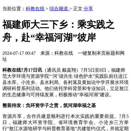
当前位置：
科教在线
>
综合频道
> 正文
分享
福建师大三下乡：乘实践之
舟，赴“幸福河湖”彼岸
2024-07-17 00:47 来源：科教在线
一键复制本页标题和网
址
科教在线7月17日讯
（通讯员 戴嘉翔）7月5日至8日，福建师
范大学环境与资源学院“‘河’谐共生 绿色护水”实践队前往连江
县水库、小沧乡、县水利局、各村落及黄如论中学开展水环境
调研科普系列活动。他们依托学科背景和专业知识，立足敖江
的生态健康与可持续发展，积极推动“幸福河湖”建设。
整装待发：负环资学子之责，筑河湖幸福之基
资源共享，合作共建是顺利进行本次实践的重要前提。7月5
日，福建师大环资学院、省环境教育学会、小沧乡三方举
行“敖江水源地研学与科普教育基地”共建签约仪式，并就定期