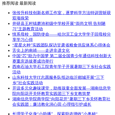
推荐阅读
最新阅读
张传升科技创新名师工作室，逐梦科学方法特训营斩获
双项殊荣
井研县王村镇磨池初级中学校开展“崇尚文明 告别陋
习”主题教育活动
情系母校，国防使命——哈尔滨工业大学学子回母校分
享学习心得
“星星火种”实践团队探访甘肃省粮食供应体系心得体会
舌尖上的南靖——走进非遗文化
中国“芯”助力中国梦 第二届全国青少年通信科技创新大
赛重庆选拔赛成功举行
西南石油大学石工院青年学子开展暑期三下乡社会实践
活动
山东科技大学IT志愿服务队抵达临沂郯城开展“三下
乡”社会实践活动
开设多元化趣味课堂，助推孩童全面发展—湖南信息学
院向阳花开关怀教育实践团三下乡支教筑梦
湖南信息学院商学院“向阳花开”暑期三下乡关怀教育社
会实践团：廉洁教化润心田 心理指引护成长
长理学子化身“小助播”，探索助农增收”小奥秘“