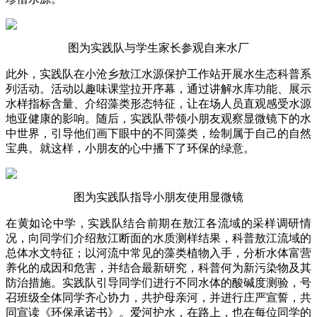
图为实践队与学生家长参观自来水厂
此外，实践队在小沧乡敖江水源保护工作站开展水生态科普系
列活动。活动以趣味课堂拉开序幕，通过讲解水库功能、展示
水样指标含量、介绍藻类形态特征，让在场人员直观感受水源
地亚健康的影响。随后，实践队带领小朋友观察显微镜下的水
中世界，引导他们画下眼中的不同藻类，绘制属于自己的自然
宝典。就这样，小朋友的心中播下了环保的绿意。
图为实践队指导小朋友使用显微镜
在黄如论中学，实践队结合前期在敖江各流域的采样调研情
况，向同学们介绍敖江断面的水质测样结果，科普敖江流域的
总体水文特征；以河流中常见的藻类植物入手，分析水体富营
养化的成因和危害，并结合最新研究，科普何为新污染物及其
防治措施。实践队引导同学们进行不同水体的酸碱度测验，号
召班级全体同学齐心协力，共护母亲河，并进行庄严宣誓，共
同宣读《环保承诺书》。爱河护水，在路上，也在每位同学的