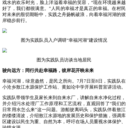
戏水的欢乐时光，脸上洋溢着幸福的笑容，“现在环境越来越
好了，我们都很满意。”人民的幸福才是真正的幸福。在村民
对未来的殷切期盼中，实践之舟扬帆破浪，向着幸福河湖的彼
岸稳步前行。
图为实践队员入户调研“幸福河湖”建设情况
图为实践队员访谈当地居民
驶向远方：同行共赴幸福路，彼岸花开映未来
幸福河湖，绿意盎然，是民之所向。7月7日至8日，实践队在
小沧乡敖江水源保护工作站、黄如论中学开展科普宣讲活动。
实践队带领学生及家长来到自来水厂，讲解自来水净化过程，
并介绍污水处理厂工作原理和工艺流程，直观回答了“我们的
日常用水怎么来”这一问题。游船驶离码头，实践队伴着敖江
的缕缕清波，介绍敖江水源地的发展历史和保护措施，强调库
区建设以民生为重、自然为本，呼吁在场人员重视水体保护、
珍惜水源。