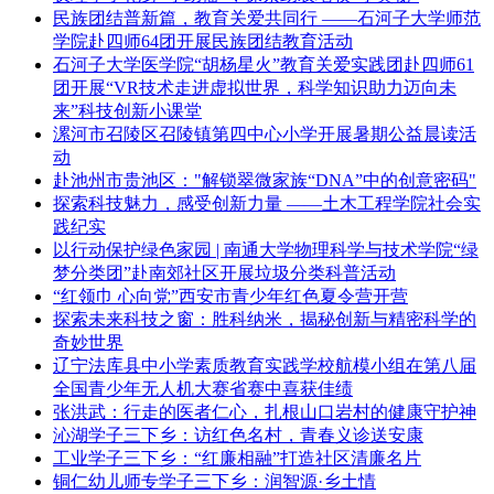
民族团结普新篇，教育关爱共同行 ——石河子大学师范
学院赴四师64团开展民族团结教育活动
石河子大学医学院“胡杨星火”教育关爱实践团赴四师61
团开展“VR技术走进虚拟世界，科学知识助力迈向未
来”科技创新小课堂
漯河市召陵区召陵镇第四中心小学开展暑期公益晨读活
动
赴池州市贵池区："解锁翠微家族“DNA”中的创意密码"
探索科技魅力，感受创新力量 ——土木工程学院社会实
践纪实
以行动保护绿色家园 | 南通大学物理科学与技术学院“绿
梦分类团”赴南郊社区开展垃圾分类科普活动
“红领巾 心向党”西安市青少年红色夏令营开营
探索未来科技之窗：胜科纳米，揭秘创新与精密科学的
奇妙世界
辽宁法库县中小学素质教育实践学校航模小组在第八届
全国青少年无人机大赛省赛中喜获佳绩
张洪武：行走的医者仁心，扎根山口岩村的健康守护神
沁湖学子三下乡：访红色名村，青春义诊送安康
工业学子三下乡：“红廉相融”打造社区清廉名片
铜仁幼儿师专学子三下乡：润智源·乡土情