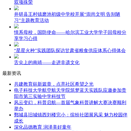
双项殊荣
井研县王村镇磨池初级中学校开展“崇尚文明 告别陋
习”主题教育活动
情系母校，国防使命——哈尔滨工业大学学子回母校分
享学习心得
“星星火种”实践团队探访甘肃省粮食供应体系心得体会
舌尖上的南靖——走进非遗文化
最新资讯
共建教育崭新篇章，点亮社区希望之光
电子科技大学航空航天学院筑梦蓝天实践队应邀参加贵
阳市第三实验中学科技节
风云变幻，科普启航—首届气象科普讲解大赛决赛顺利
举办
鄄城县旧城镇西刘楼完小：缤纷社团展风采 魅力校园伴
成长
深化品德教育 润泽美好童年