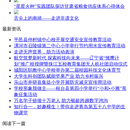
“星星火种”实践团队探访甘肃省粮食供应体系心得体会
舌尖上的南靖——走进非遗文化
最新资讯
平邑县仲村镇中心校开展交通安全宣传教育活动
漯河市召陵镇第二中心小学举行节约用水宣传教育活动
走进无声世界，助力活动表演
航空筑梦新时代 探索科技向未来——辽宁省“雏鹰计
划”推广校授牌暨珠江五校教育集团无人机社团启动仪式
城阳区职教中心学校举办第二届校园科技文化体育节
大学生科创团队赋能坚果产业 助力乡村振兴
乐山市井研县集益小学开展防灾减灾宣传周活动
学校形象我做主——桓台县第四小学举行“小和•小雅”形
象征集活动
万名学子链接十万老人 助力银龄跨越数字鸿沟
知行合一，妙趣横生！带你走进青岛第五十八中学的生
物课堂
阅读下一篇