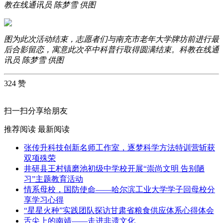
教在线通讯员 陈梦雪 供图
图为此次活动结束，志愿者们与南充市老年大学牌坊前进行最
后合影留恋，寓意此次卒中科普行取得圆满结束。
科教在线通
讯员 陈梦雪 供图
324 赞
扫一扫分享给朋友
推荐阅读
最新阅读
张传升科技创新名师工作室，逐梦科学方法特训营斩获
双项殊荣
井研县王村镇磨池初级中学校开展“崇尚文明 告别陋
习”主题教育活动
情系母校，国防使命——哈尔滨工业大学学子回母校分
享学习心得
“星星火种”实践团队探访甘肃省粮食供应体系心得体会
舌尖上的南靖——走进非遗文化